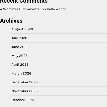
Recent Comments
A WordPress Commenter
on
Hello world!
Archives
August 2026
July 2026
June 2026
May 2026
April 2026
March 2026
December 2025
November 2025
October 2025