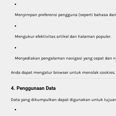
Menyimpan preferensi pengguna (seperti bahasa dan
Mengukur efektivitas artikel dan halaman populer.
Menyediakan pengalaman navigasi yang cepat dan 
Anda dapat mengatur browser untuk menolak cookies, 
4. Penggunaan Data
Data yang dikumpulkan dapat digunakan untuk tujuan