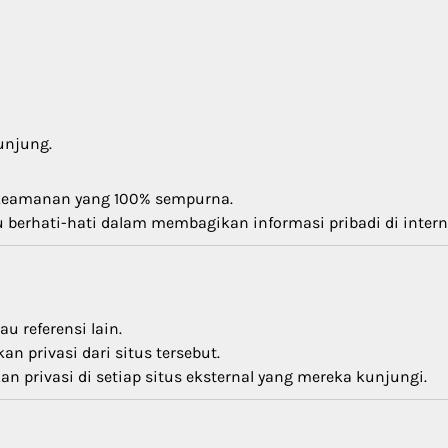
unjung.
 keamanan yang 100% sempurna.
berhati-hati dalam membagikan informasi pribadi di intern
u referensi lain.
n privasi dari situs tersebut.
rivasi di setiap situs eksternal yang mereka kunjungi.