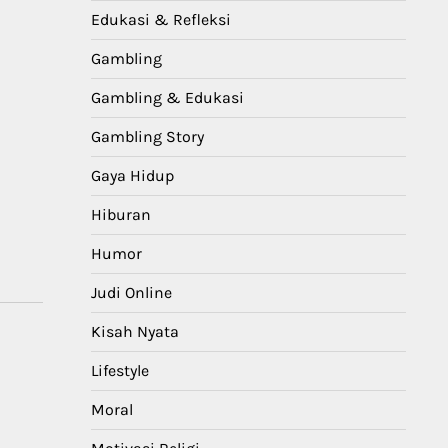
Edukasi & Refleksi
Gambling
Gambling & Edukasi
Gambling Story
Gaya Hidup
Hiburan
Humor
Judi Online
Kisah Nyata
Lifestyle
Moral