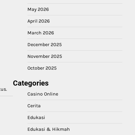
May 2026
April 2026
March 2026
December 2025
November 2025
October 2025
Categories
us.
Casino Online
Cerita
Edukasi
Edukasi & Hikmah