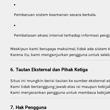
Pembaruan sistem keamanan secara berkala.
Pembatasan akses internal terhadap informasi peng
Meskipun kami berupaya maksimal, tidak ada sistem
Karena itu, kami menganjurkan pengguna untuk selalu 
6. Tautan Eksternal dan Pihak Ketiga
Situs ini mungkin berisi tautan ke sumber eksternal ata
Kami tidak bertanggung jawab atas isi maupun kebijaka
Kami menyarankan pengguna untuk membaca kebijakan p
7. Hak Pengguna