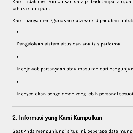
Kami tidak mengumpulkan data pribadi tanpa izin, da
pihak mana pun.
Kami hanya menggunakan data yang diperlukan untuk
Pengelolaan sistem situs dan analisis performa.
Menjawab pertanyaan atau masukan dari pengunjun
Menyediakan pengalaman yang lebih personal sesua
2. Informasi yang Kami Kumpulkan
Saat Anda mengunjungi situs ini, beberapa data mungk