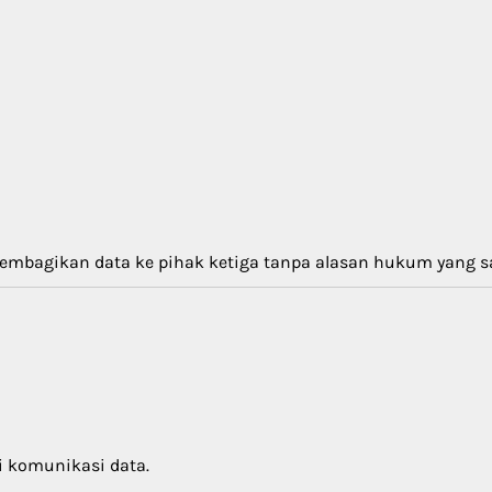
embagikan data ke pihak ketiga tanpa alasan hukum yang s
 komunikasi data.