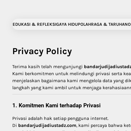
Skip
to
content
EDUKASI & REFLEKSI
GAYA HIDUP
OLAHRAGA & TARUHAN
O
Privacy Policy
Terima kasih telah mengunjungi
bandarjudijadiustad
Kami berkomitmen untuk melindungi privasi serta ke
menjelaskan bagaimana kami mengelola data yang dik
langkah yang kami ambil untuk menjaga kerahasiaann
1. Komitmen Kami terhadap Privasi
Privasi adalah hak setiap pengguna internet.
Di
bandarjudijadiustadz.com
, kami percaya bahwa ket