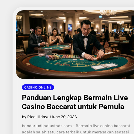
CASINO ONLINE
Panduan Lengkap Bermain Live
Casino Baccarat untuk Pemula
by Rico Hidayat
June 29, 2026
bandarjudijadiustadz.com – Bermain live casino baccarat
adalah salah satu cara terbaik untuk merasakan sensasi