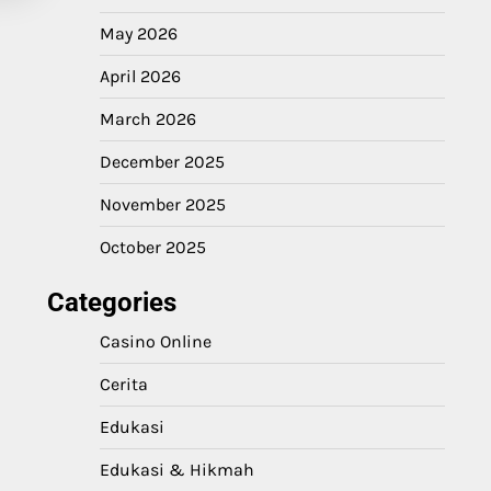
May 2026
April 2026
March 2026
December 2025
November 2025
October 2025
Categories
Casino Online
Cerita
Edukasi
Edukasi & Hikmah