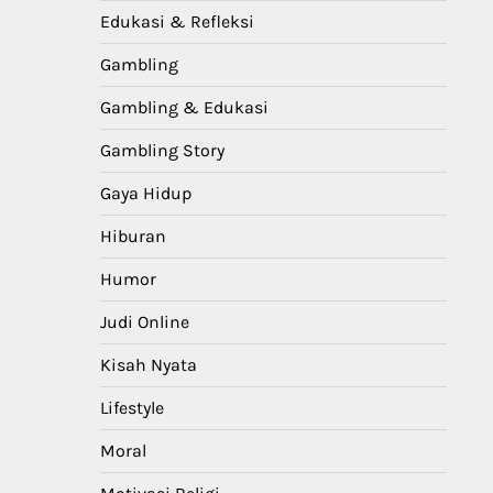
Edukasi & Refleksi
Gambling
Gambling & Edukasi
Gambling Story
Gaya Hidup
Hiburan
Humor
Judi Online
Kisah Nyata
Lifestyle
Moral