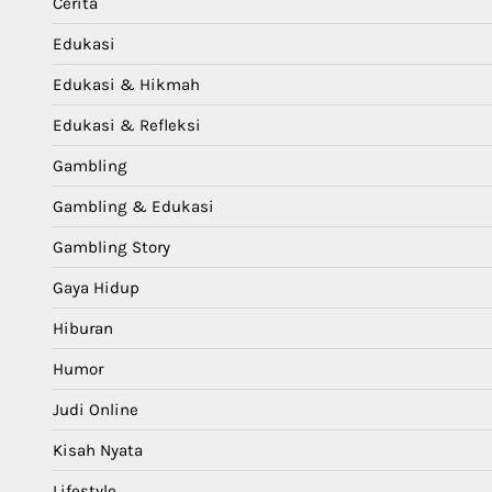
Cerita
Edukasi
Edukasi & Hikmah
Edukasi & Refleksi
Gambling
Gambling & Edukasi
Gambling Story
Gaya Hidup
Hiburan
Humor
Judi Online
Kisah Nyata
Lifestyle