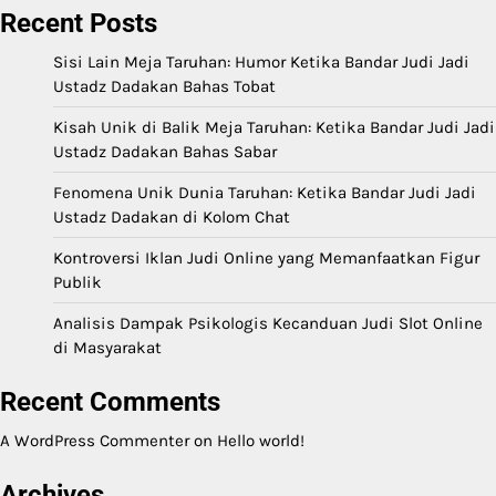
Recent Posts
Sisi Lain Meja Taruhan: Humor Ketika Bandar Judi Jadi
Ustadz Dadakan Bahas Tobat
Kisah Unik di Balik Meja Taruhan: Ketika Bandar Judi Jadi
Ustadz Dadakan Bahas Sabar
Fenomena Unik Dunia Taruhan: Ketika Bandar Judi Jadi
Ustadz Dadakan di Kolom Chat
Kontroversi Iklan Judi Online yang Memanfaatkan Figur
Publik
Analisis Dampak Psikologis Kecanduan Judi Slot Online
di Masyarakat
Recent Comments
A WordPress Commenter
on
Hello world!
Archives