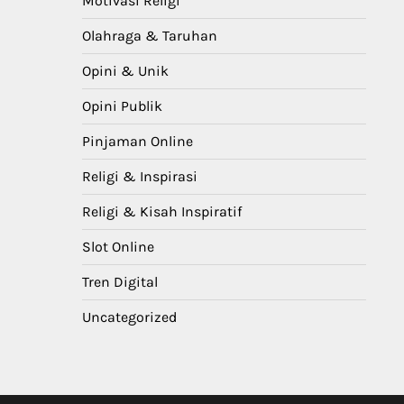
Motivasi Religi
Olahraga & Taruhan
Opini & Unik
Opini Publik
Pinjaman Online
Religi & Inspirasi
Religi & Kisah Inspiratif
Slot Online
Tren Digital
Uncategorized