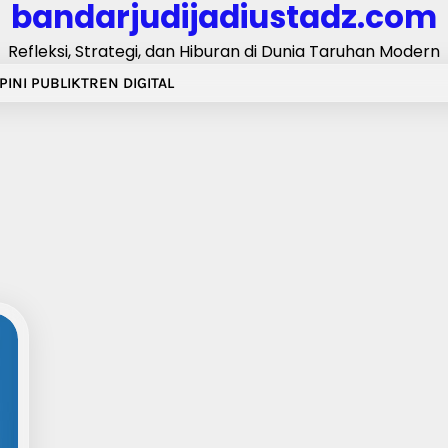
bandarjudijadiustadz.com
Refleksi, Strategi, dan Hiburan di Dunia Taruhan Modern
PINI PUBLIK
TREN DIGITAL