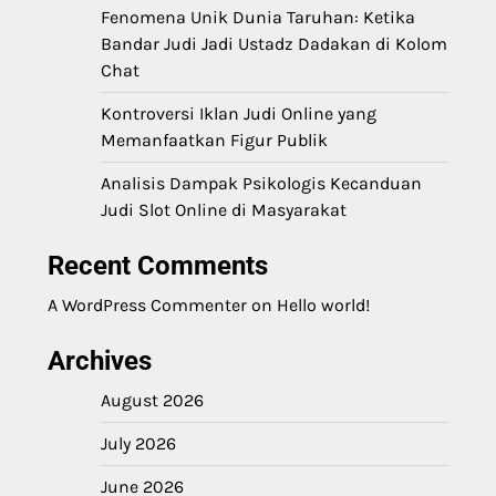
Fenomena Unik Dunia Taruhan: Ketika
Bandar Judi Jadi Ustadz Dadakan di Kolom
Chat
Kontroversi Iklan Judi Online yang
Memanfaatkan Figur Publik
Analisis Dampak Psikologis Kecanduan
Judi Slot Online di Masyarakat
Recent Comments
A WordPress Commenter
on
Hello world!
Archives
August 2026
July 2026
June 2026