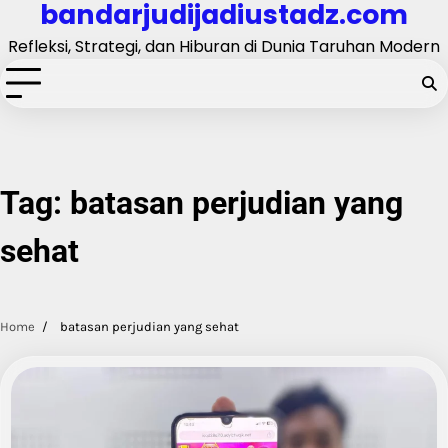
bandarjudijadiustadz.com
Skip
to
Refleksi, Strategi, dan Hiburan di Dunia Taruhan Modern
content
Tag:
batasan perjudian yang
sehat
Home
batasan perjudian yang sehat