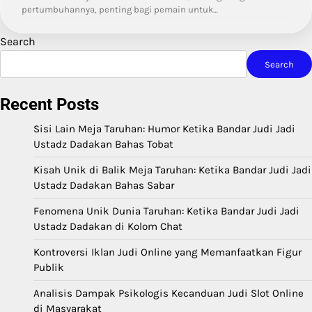
pertumbuhannya, penting bagi pemain untuk…
Search
Search
Recent Posts
Sisi Lain Meja Taruhan: Humor Ketika Bandar Judi Jadi
Ustadz Dadakan Bahas Tobat
Kisah Unik di Balik Meja Taruhan: Ketika Bandar Judi Jadi
Ustadz Dadakan Bahas Sabar
Fenomena Unik Dunia Taruhan: Ketika Bandar Judi Jadi
Ustadz Dadakan di Kolom Chat
Kontroversi Iklan Judi Online yang Memanfaatkan Figur
Publik
Analisis Dampak Psikologis Kecanduan Judi Slot Online
di Masyarakat