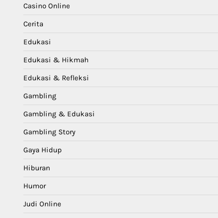
Casino Online
Cerita
Edukasi
Edukasi & Hikmah
Edukasi & Refleksi
Gambling
Gambling & Edukasi
Gambling Story
Gaya Hidup
Hiburan
Humor
Judi Online