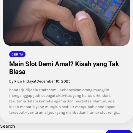
CERITA
Main Slot Demi Amal? Kisah yang Tak
Biasa
by Rico Hidayat
December 10, 2025
bandarjudijadiustadz.com - Kebanyakan orang mungkin
menganggap judi sebagai aktivitas yang harus dihindari,
terutama dalam konteks agama dan moralitas. Namun, ada
kisah menarik yang mungkin sedikit mengubah pandangan
tersebut—cerita amal judi yang melibatkan humor slot religi.…
Search