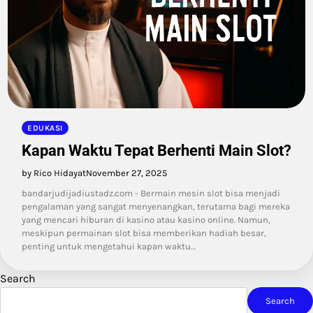
EDUKASI
Kapan Waktu Tepat Berhenti Main Slot?
by Rico Hidayat
November 27, 2025
bandarjudijadiustadz.com - Bermain mesin slot bisa menjadi
pengalaman yang sangat menyenangkan, terutama bagi mereka
yang mencari hiburan di kasino atau kasino online. Namun,
meskipun permainan slot bisa memberikan hadiah besar,
penting untuk mengetahui kapan waktu…
Search
Search