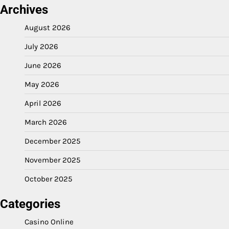
Archives
August 2026
July 2026
June 2026
May 2026
April 2026
March 2026
December 2025
November 2025
October 2025
Categories
Casino Online