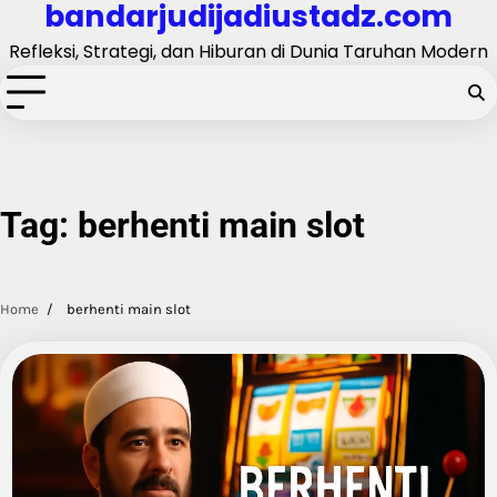
bandarjudijadiustadz.com
Skip
to
Refleksi, Strategi, dan Hiburan di Dunia Taruhan Modern
content
Tag:
berhenti main slot
Home
berhenti main slot