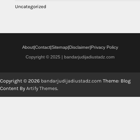
Uncategorized
About
|
Contact
|
Sitemap
|
Disclaimer
|
Privacy Policy
Copyright © 2025 | bandarjudijadiustadz.com
Copyright © 2026
bandarjudijadiustadz.com
Theme: Blog
Content By
Artify Themes
.