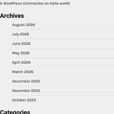
A WordPress Commenter
on
Hello world!
Archives
August 2026
July 2026
June 2026
May 2026
April 2026
March 2026
December 2025
November 2025
October 2025
Categories