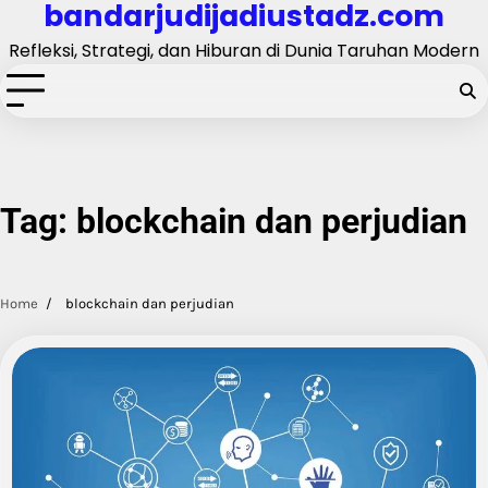
bandarjudijadiustadz.com
Skip
to
Refleksi, Strategi, dan Hiburan di Dunia Taruhan Modern
content
Tag:
blockchain dan perjudian
Home
blockchain dan perjudian