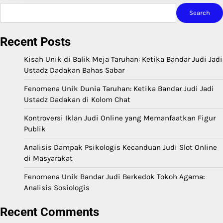
Search
Recent Posts
Kisah Unik di Balik Meja Taruhan: Ketika Bandar Judi Jadi
Ustadz Dadakan Bahas Sabar
Fenomena Unik Dunia Taruhan: Ketika Bandar Judi Jadi
Ustadz Dadakan di Kolom Chat
Kontroversi Iklan Judi Online yang Memanfaatkan Figur
Publik
Analisis Dampak Psikologis Kecanduan Judi Slot Online
di Masyarakat
Fenomena Unik Bandar Judi Berkedok Tokoh Agama:
Analisis Sosiologis
Recent Comments