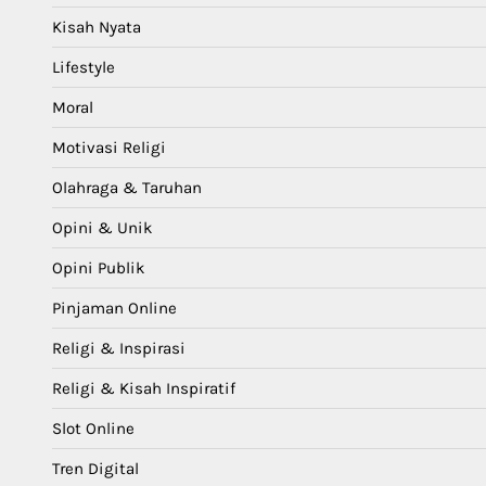
Kisah Nyata
Lifestyle
Moral
Motivasi Religi
Olahraga & Taruhan
Opini & Unik
Opini Publik
Pinjaman Online
Religi & Inspirasi
Religi & Kisah Inspiratif
Slot Online
Tren Digital