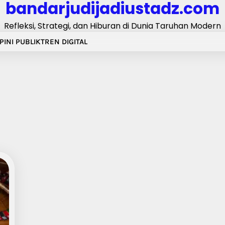
bandarjudijadiustadz.com
Refleksi, Strategi, dan Hiburan di Dunia Taruhan Modern
PINI PUBLIK
TREN DIGITAL