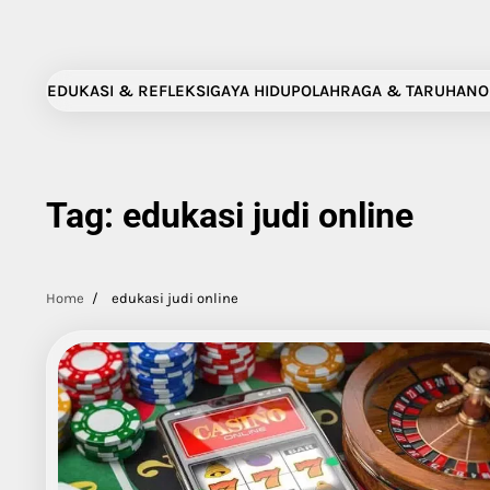
Skip
to
content
EDUKASI & REFLEKSI
GAYA HIDUP
OLAHRAGA & TARUHAN
O
Tag:
edukasi judi online
Home
edukasi judi online