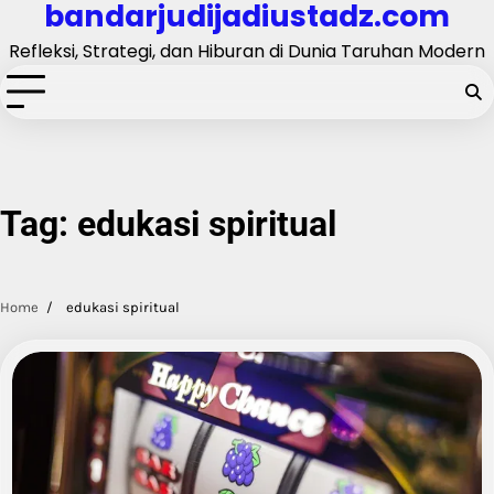
bandarjudijadiustadz.com
Skip
to
Refleksi, Strategi, dan Hiburan di Dunia Taruhan Modern
content
Tag:
edukasi spiritual
Home
edukasi spiritual