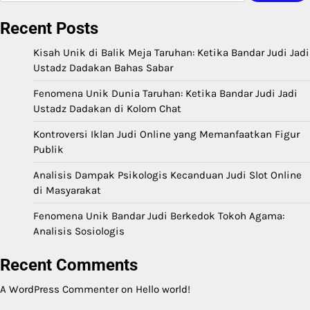
Recent Posts
Kisah Unik di Balik Meja Taruhan: Ketika Bandar Judi Jadi
Ustadz Dadakan Bahas Sabar
Fenomena Unik Dunia Taruhan: Ketika Bandar Judi Jadi
Ustadz Dadakan di Kolom Chat
Kontroversi Iklan Judi Online yang Memanfaatkan Figur
Publik
Analisis Dampak Psikologis Kecanduan Judi Slot Online
di Masyarakat
Fenomena Unik Bandar Judi Berkedok Tokoh Agama:
Analisis Sosiologis
Recent Comments
A WordPress Commenter
on
Hello world!