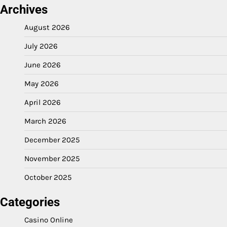
Archives
August 2026
July 2026
June 2026
May 2026
April 2026
March 2026
December 2025
November 2025
October 2025
Categories
Casino Online