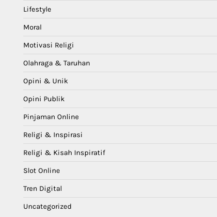
Lifestyle
Moral
Motivasi Religi
Olahraga & Taruhan
Opini & Unik
Opini Publik
Pinjaman Online
Religi & Inspirasi
Religi & Kisah Inspiratif
Slot Online
Tren Digital
Uncategorized