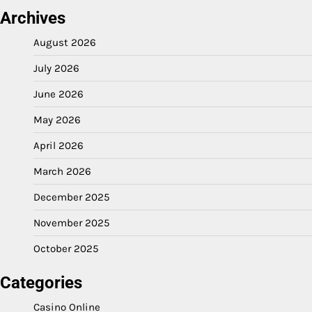
Archives
August 2026
July 2026
June 2026
May 2026
April 2026
March 2026
December 2025
November 2025
October 2025
Categories
Casino Online