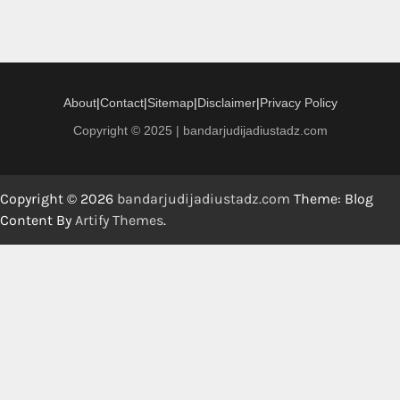
About
|
Contact
|
Sitemap
|
Disclaimer
|
Privacy Policy
Copyright © 2025 | bandarjudijadiustadz.com
Copyright © 2026
bandarjudijadiustadz.com
Theme: Blog
Content By
Artify Themes
.