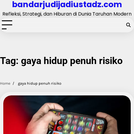
bandarjudijadiustadz.com
Skip
to
Refleksi, Strategi, dan Hiburan di Dunia Taruhan Modern
content
Tag:
gaya hidup penuh risiko
Home
gaya hidup penuh risiko