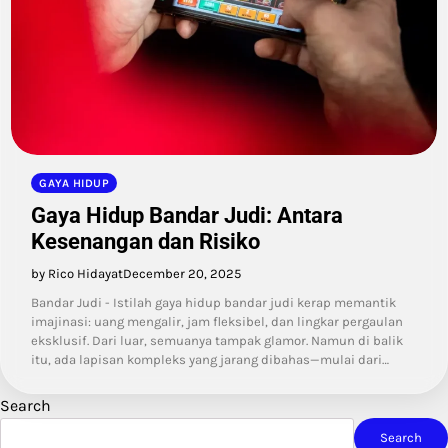
GAYA HIDUP
Gaya Hidup Bandar Judi: Antara
Kesenangan dan Risiko
by Rico Hidayat
December 20, 2025
Bandar Judi - Istilah gaya hidup bandar judi kerap memantik
imajinasi: uang mengalir, jam fleksibel, dan lingkar pergaulan
eksklusif. Dari luar, semuanya tampak glamor. Namun di balik
itu, ada lapisan kompleks yang jarang dibahas—mulai dari…
Search
Search