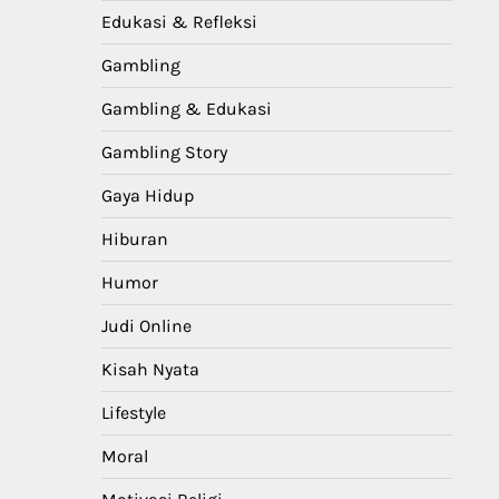
Edukasi & Refleksi
Gambling
Gambling & Edukasi
Gambling Story
Gaya Hidup
Hiburan
Humor
Judi Online
Kisah Nyata
Lifestyle
Moral