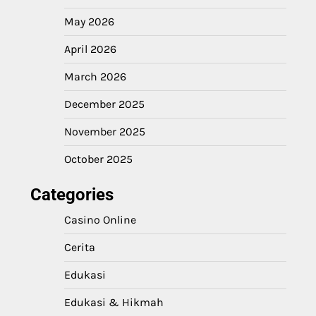
May 2026
April 2026
March 2026
December 2025
November 2025
October 2025
Categories
Casino Online
Cerita
Edukasi
Edukasi & Hikmah