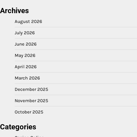
Archives
August 2026
July 2026
June 2026
May 2026
April 2026
March 2026
December 2025
November 2025
October 2025
Categories