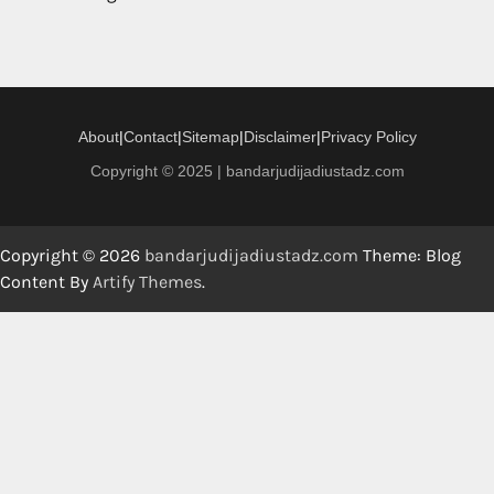
About
|
Contact
|
Sitemap
|
Disclaimer
|
Privacy Policy
Copyright © 2025 | bandarjudijadiustadz.com
Copyright © 2026
bandarjudijadiustadz.com
Theme: Blog
Content By
Artify Themes
.