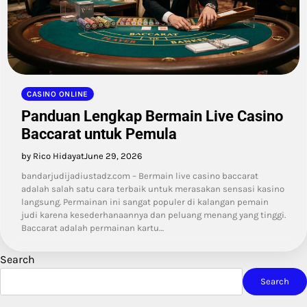
CASINO ONLINE
Panduan Lengkap Bermain Live Casino
Baccarat untuk Pemula
by Rico Hidayat
June 29, 2026
bandarjudijadiustadz.com – Bermain live casino baccarat
adalah salah satu cara terbaik untuk merasakan sensasi kasino
langsung. Permainan ini sangat populer di kalangan pemain
judi karena kesederhanaannya dan peluang menang yang tinggi.
Baccarat adalah permainan kartu…
Search
Search