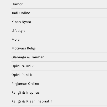
Humor
Judi Online
Kisah Nyata
Lifestyle
Moral
Motivasi Religi
Olahraga & Taruhan
Opini & Unik
Opini Publik
Pinjaman Online
Religi & Inspirasi
Religi & Kisah Inspiratif