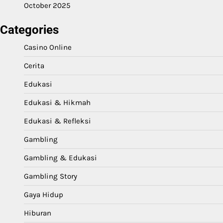
October 2025
Categories
Casino Online
Cerita
Edukasi
Edukasi & Hikmah
Edukasi & Refleksi
Gambling
Gambling & Edukasi
Gambling Story
Gaya Hidup
Hiburan