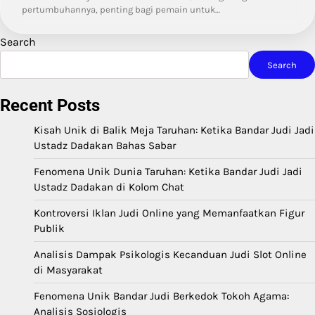
pertumbuhannya, penting bagi pemain untuk…
Search
Search
Recent Posts
Kisah Unik di Balik Meja Taruhan: Ketika Bandar Judi Jadi
Ustadz Dadakan Bahas Sabar
Fenomena Unik Dunia Taruhan: Ketika Bandar Judi Jadi
Ustadz Dadakan di Kolom Chat
Kontroversi Iklan Judi Online yang Memanfaatkan Figur
Publik
Analisis Dampak Psikologis Kecanduan Judi Slot Online
di Masyarakat
Fenomena Unik Bandar Judi Berkedok Tokoh Agama:
Analisis Sosiologis