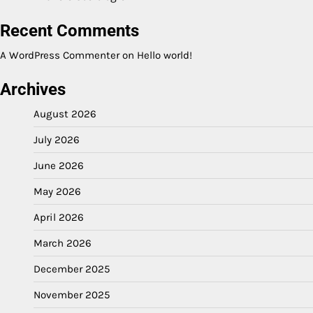
Recent Comments
A WordPress Commenter
on
Hello world!
Archives
August 2026
July 2026
June 2026
May 2026
April 2026
March 2026
December 2025
November 2025