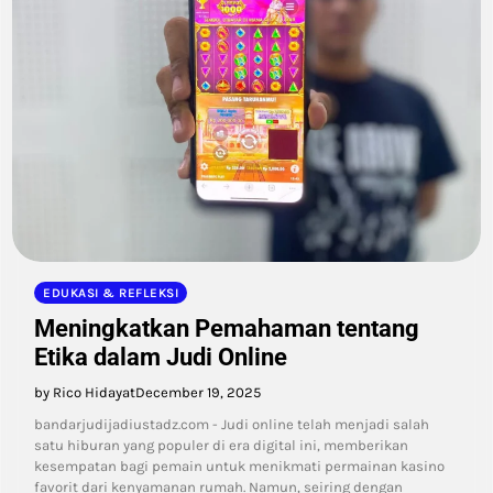
EDUKASI & REFLEKSI
Meningkatkan Pemahaman tentang
Etika dalam Judi Online
by Rico Hidayat
December 19, 2025
bandarjudijadiustadz.com - Judi online telah menjadi salah
satu hiburan yang populer di era digital ini, memberikan
kesempatan bagi pemain untuk menikmati permainan kasino
favorit dari kenyamanan rumah. Namun, seiring dengan