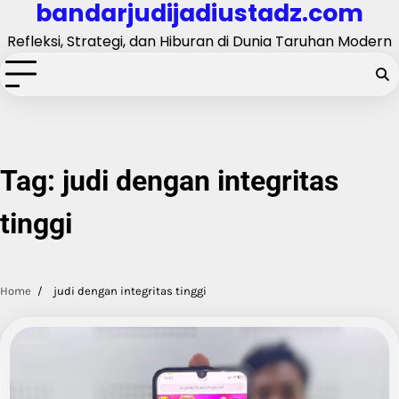
bandarjudijadiustadz.com
Skip
to
Refleksi, Strategi, dan Hiburan di Dunia Taruhan Modern
content
Tag:
judi dengan integritas
tinggi
Home
judi dengan integritas tinggi