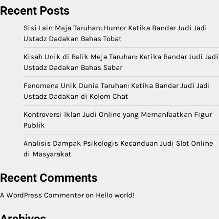
Recent Posts
Sisi Lain Meja Taruhan: Humor Ketika Bandar Judi Jadi
Ustadz Dadakan Bahas Tobat
Kisah Unik di Balik Meja Taruhan: Ketika Bandar Judi Jadi
Ustadz Dadakan Bahas Sabar
Fenomena Unik Dunia Taruhan: Ketika Bandar Judi Jadi
Ustadz Dadakan di Kolom Chat
Kontroversi Iklan Judi Online yang Memanfaatkan Figur
Publik
Analisis Dampak Psikologis Kecanduan Judi Slot Online
di Masyarakat
Recent Comments
A WordPress Commenter
on
Hello world!