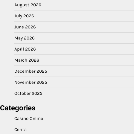
August 2026
July 2026
June 2026
May 2026
April 2026
March 2026
December 2025
November 2025
October 2025
Categories
Casino Online
Cerita