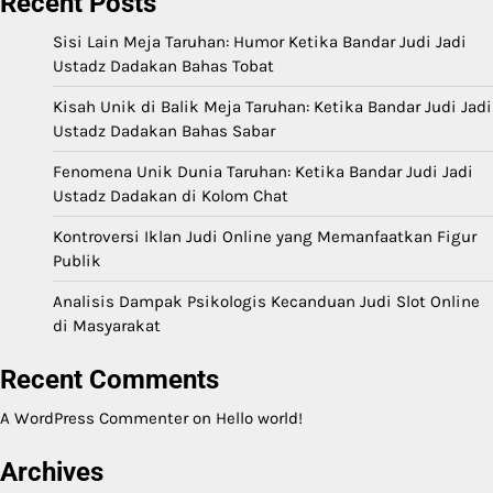
Recent Posts
Sisi Lain Meja Taruhan: Humor Ketika Bandar Judi Jadi
Ustadz Dadakan Bahas Tobat
Kisah Unik di Balik Meja Taruhan: Ketika Bandar Judi Jadi
Ustadz Dadakan Bahas Sabar
Fenomena Unik Dunia Taruhan: Ketika Bandar Judi Jadi
Ustadz Dadakan di Kolom Chat
Kontroversi Iklan Judi Online yang Memanfaatkan Figur
Publik
Analisis Dampak Psikologis Kecanduan Judi Slot Online
di Masyarakat
Recent Comments
A WordPress Commenter
on
Hello world!
Archives