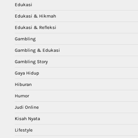
Edukasi
Edukasi & Hikmah
Edukasi & Refleksi
Gambling
Gambling & Edukasi
Gambling Story
Gaya Hidup
Hiburan
Humor
Judi Online
Kisah Nyata
Lifestyle