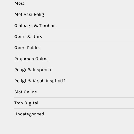
Moral
Motivasi Religi
Olahraga & Taruhan
Opini & Unik
Opini Publik
Pinjaman Online
Religi & Inspirasi
Religi & Kisah Inspiratif
Slot Online
Tren Digital
Uncategorized