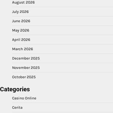
August 2026
July 2026
June 2026
May 2026
April 2026
March 2026
December 2025
November 2025
October 2025
Categories
Casino Online
Cerita