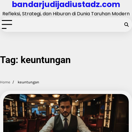
bandarjudijadiustadz.com
Skip
to
Refleksi, Strategi, dan Hiburan di Dunia Taruhan Modern
content
Tag:
keuntungan
Home
keuntungan