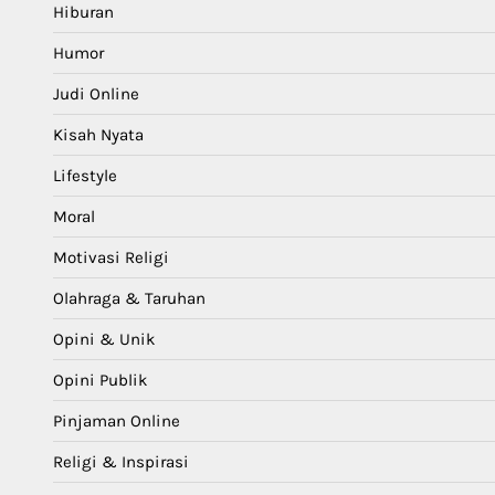
Hiburan
Humor
Judi Online
Kisah Nyata
Lifestyle
Moral
Motivasi Religi
Olahraga & Taruhan
Opini & Unik
Opini Publik
Pinjaman Online
Religi & Inspirasi