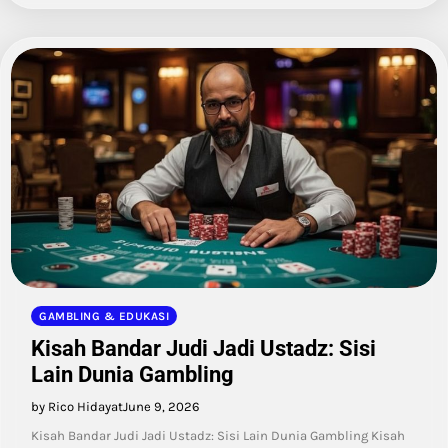
GAMBLING & EDUKASI
Kisah Bandar Judi Jadi Ustadz: Sisi
Lain Dunia Gambling
by Rico Hidayat
June 9, 2026
Kisah Bandar Judi Jadi Ustadz: Sisi Lain Dunia Gambling Kisah