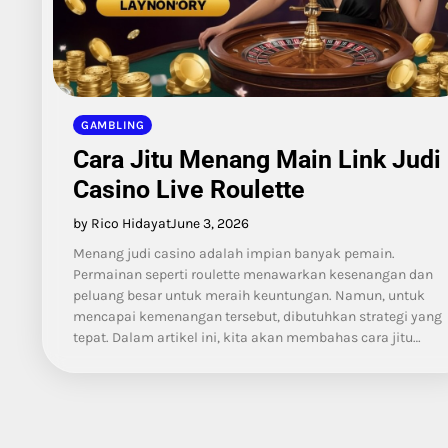
GAMBLING
Cara Jitu Menang Main Link Judi
Casino Live Roulette
by Rico Hidayat
June 3, 2026
Menang judi casino adalah impian banyak pemain.
Permainan seperti roulette menawarkan kesenangan dan
peluang besar untuk meraih keuntungan. Namun, untuk
mencapai kemenangan tersebut, dibutuhkan strategi yang
tepat. Dalam artikel ini, kita akan membahas cara jitu…