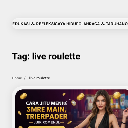
Skip
to
content
EDUKASI & REFLEKSI
GAYA HIDUP
OLAHRAGA & TARUHAN
O
Tag:
live roulette
Home
live roulette