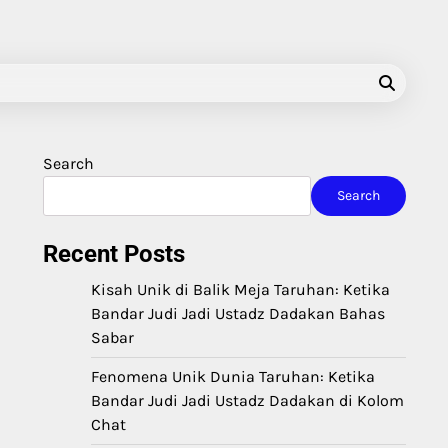
Search
Search
Recent Posts
Kisah Unik di Balik Meja Taruhan: Ketika
Bandar Judi Jadi Ustadz Dadakan Bahas
Sabar
Fenomena Unik Dunia Taruhan: Ketika
Bandar Judi Jadi Ustadz Dadakan di Kolom
Chat