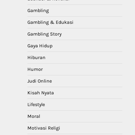
Gambling
Gambling & Edukasi
Gambling Story
Gaya Hidup
Hiburan
Humor
Judi Online
Kisah Nyata
Lifestyle
Moral
Motivasi Religi