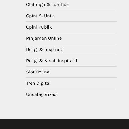
Olahraga & Taruhan
Opini & Unik
Opini Publik
Pinjaman Online
Religi & Inspirasi
Religi & Kisah Inspiratif
Slot Online
Tren Digital
Uncategorized