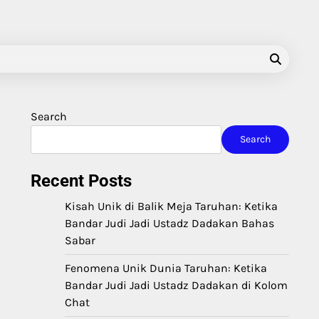
Search
Search
Recent Posts
Kisah Unik di Balik Meja Taruhan: Ketika
Bandar Judi Jadi Ustadz Dadakan Bahas
Sabar
Fenomena Unik Dunia Taruhan: Ketika
Bandar Judi Jadi Ustadz Dadakan di Kolom
Chat