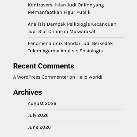
Kontroversi Iklan Judi Online yang
Memanfaatkan Figur Publik
Analisis Dampak Psikologis Kecanduan
Judi Slot Online di Masyarakat
Fenomena Unik Bandar Judi Berkedok
Tokoh Agama: Analisis Sosiologis
Recent Comments
A WordPress Commenter
on
Hello world!
Archives
August 2026
July 2026
June 2026