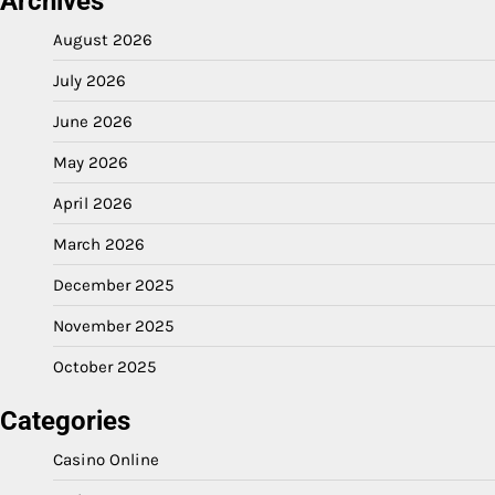
Archives
August 2026
July 2026
June 2026
May 2026
April 2026
March 2026
December 2025
November 2025
October 2025
Categories
Casino Online