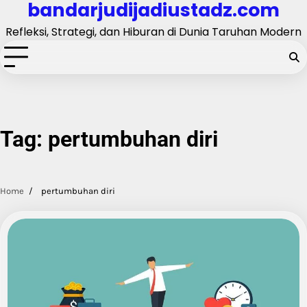
bandarjudijadiustadz.com
Skip
to
Refleksi, Strategi, dan Hiburan di Dunia Taruhan Modern
content
Tag:
pertumbuhan diri
Home
pertumbuhan diri