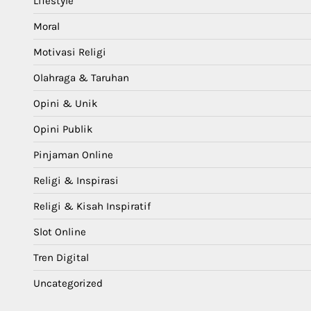
Lifestyle
Moral
Motivasi Religi
Olahraga & Taruhan
Opini & Unik
Opini Publik
Pinjaman Online
Religi & Inspirasi
Religi & Kisah Inspiratif
Slot Online
Tren Digital
Uncategorized