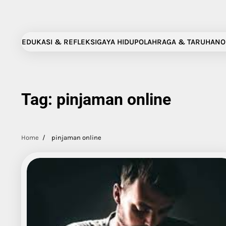
Skip
to
content
EDUKASI & REFLEKSI
GAYA HIDUP
OLAHRAGA & TARUHAN
O
Tag:
pinjaman online
Home
pinjaman online