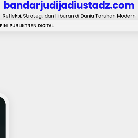
bandarjudijadiustadz.com
Refleksi, Strategi, dan Hiburan di Dunia Taruhan Modern
PINI PUBLIK
TREN DIGITAL