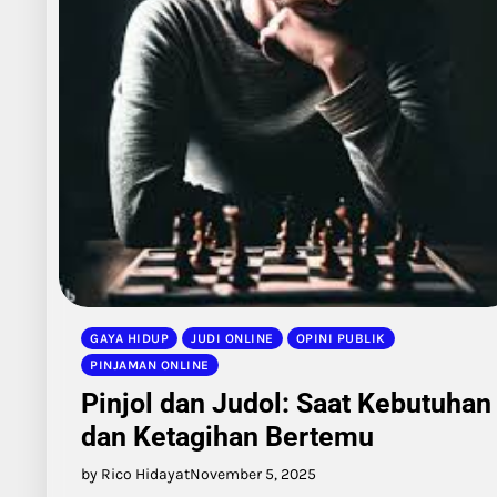
GAYA HIDUP
JUDI ONLINE
OPINI PUBLIK
PINJAMAN ONLINE
Pinjol dan Judol: Saat Kebutuhan
dan Ketagihan Bertemu
by Rico Hidayat
November 5, 2025