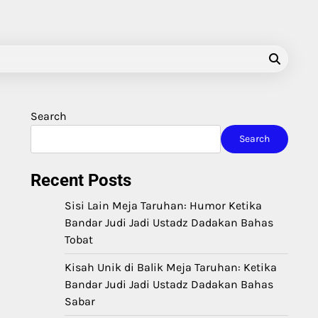
Search
Search
Recent Posts
Sisi Lain Meja Taruhan: Humor Ketika
Bandar Judi Jadi Ustadz Dadakan Bahas
Tobat
Kisah Unik di Balik Meja Taruhan: Ketika
Bandar Judi Jadi Ustadz Dadakan Bahas
Sabar