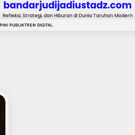
bandarjudijadiustadz.com
Refleksi, Strategi, dan Hiburan di Dunia Taruhan Modern
PINI PUBLIK
TREN DIGITAL