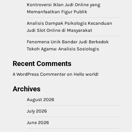
Kontroversi Iklan Judi Online yang
Memanfaatkan Figur Publik
Analisis Dampak Psikologis Kecanduan
Judi Slot Online di Masyarakat
Fenomena Unik Bandar Judi Berkedok
Tokoh Agama: Analisis Sosiologis
Recent Comments
A WordPress Commenter
on
Hello world!
Archives
August 2026
July 2026
June 2026