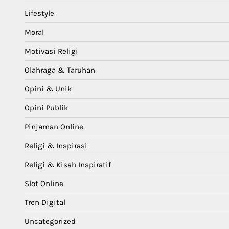
Lifestyle
Moral
Motivasi Religi
Olahraga & Taruhan
Opini & Unik
Opini Publik
Pinjaman Online
Religi & Inspirasi
Religi & Kisah Inspiratif
Slot Online
Tren Digital
Uncategorized