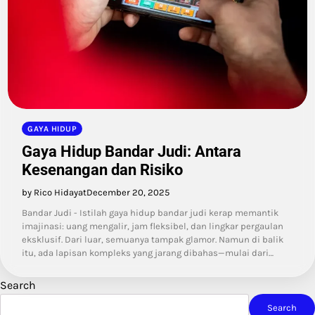
GAYA HIDUP
Gaya Hidup Bandar Judi: Antara
Kesenangan dan Risiko
by Rico Hidayat
December 20, 2025
Bandar Judi - Istilah gaya hidup bandar judi kerap memantik
imajinasi: uang mengalir, jam fleksibel, dan lingkar pergaulan
eksklusif. Dari luar, semuanya tampak glamor. Namun di balik
itu, ada lapisan kompleks yang jarang dibahas—mulai dari…
Search
Search