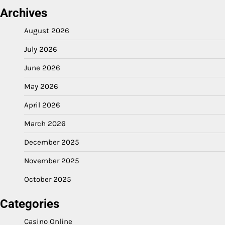
Archives
August 2026
July 2026
June 2026
May 2026
April 2026
March 2026
December 2025
November 2025
October 2025
Categories
Casino Online