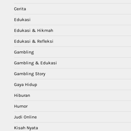
Cerita
Edukasi
Edukasi & Hikmah
Edukasi & Refleksi
Gambling
Gambling & Edukasi
Gambling Story
Gaya Hidup
Hiburan
Humor
Judi Online
Kisah Nyata