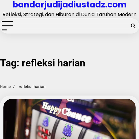
bandarjudijadiustadz.com
Skip
to
Refleksi, Strategi, dan Hiburan di Dunia Taruhan Modern
content
Tag:
refleksi harian
Home
refleksi harian