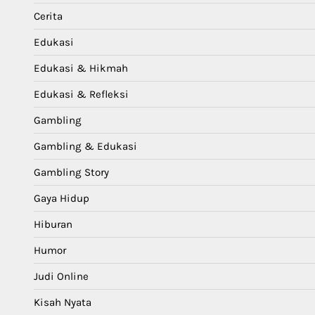
Cerita
Edukasi
Edukasi & Hikmah
Edukasi & Refleksi
Gambling
Gambling & Edukasi
Gambling Story
Gaya Hidup
Hiburan
Humor
Judi Online
Kisah Nyata