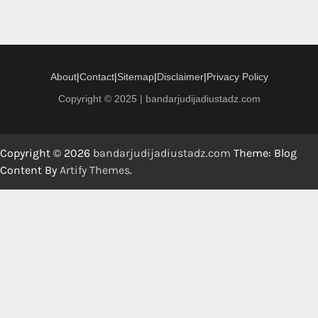
About
|
Contact
|
Sitemap
|
Disclaimer
|
Privacy Policy
Copyright © 2025 | bandarjudijadiustadz.com
Copyright © 2026
bandarjudijadiustadz.com
Theme: Blog
Content By
Artify Themes
.