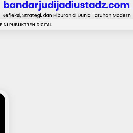
bandarjudijadiustadz.com
Refleksi, Strategi, dan Hiburan di Dunia Taruhan Modern
PINI PUBLIK
TREN DIGITAL