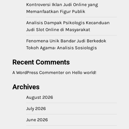
Kontroversi Iklan Judi Online yang
Memanfaatkan Figur Publik
Analisis Dampak Psikologis Kecanduan
Judi Slot Online di Masyarakat
Fenomena Unik Bandar Judi Berkedok
Tokoh Agama: Analisis Sosiologis
Recent Comments
A WordPress Commenter
on
Hello world!
Archives
August 2026
July 2026
June 2026