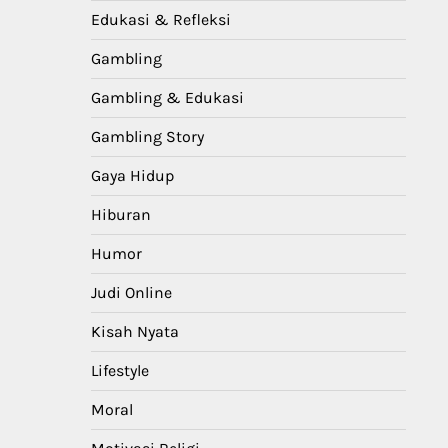
Edukasi & Refleksi
Gambling
Gambling & Edukasi
Gambling Story
Gaya Hidup
Hiburan
Humor
Judi Online
Kisah Nyata
Lifestyle
Moral