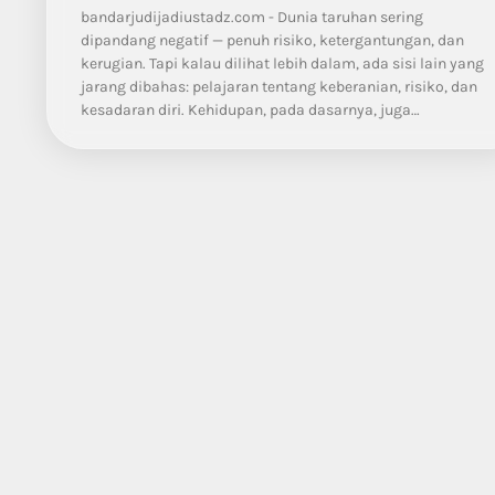
bandarjudijadiustadz.com - Dunia taruhan sering
dipandang negatif — penuh risiko, ketergantungan, dan
kerugian. Tapi kalau dilihat lebih dalam, ada sisi lain yang
jarang dibahas: pelajaran tentang keberanian, risiko, dan
kesadaran diri. Kehidupan, pada dasarnya, juga…