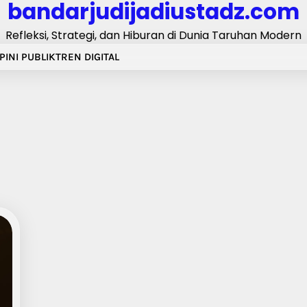
bandarjudijadiustadz.com
Refleksi, Strategi, dan Hiburan di Dunia Taruhan Modern
PINI PUBLIK
TREN DIGITAL