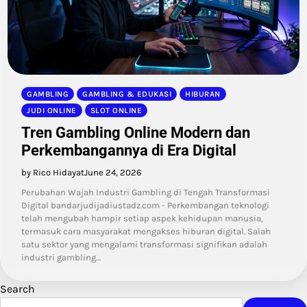
GAMBLING
GAMBLING & EDUKASI
HIBURAN
JUDI ONLINE
SLOT ONLINE
Tren Gambling Online Modern dan
Perkembangannya di Era Digital
by Rico Hidayat
June 24, 2026
Perubahan Wajah Industri Gambling di Tengah Transformasi
Digital bandarjudijadiustadz.com - Perkembangan teknologi
telah mengubah hampir setiap aspek kehidupan manusia,
termasuk cara masyarakat mengakses hiburan digital. Salah
satu sektor yang mengalami transformasi signifikan adalah
industri gambling…
Search