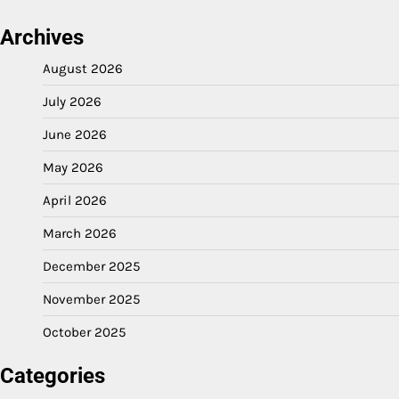
Archives
August 2026
July 2026
June 2026
May 2026
April 2026
March 2026
December 2025
November 2025
October 2025
Categories