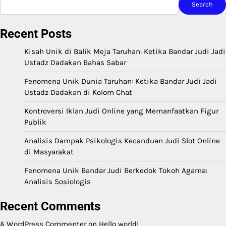
Search
Recent Posts
Kisah Unik di Balik Meja Taruhan: Ketika Bandar Judi Jadi
Ustadz Dadakan Bahas Sabar
Fenomena Unik Dunia Taruhan: Ketika Bandar Judi Jadi
Ustadz Dadakan di Kolom Chat
Kontroversi Iklan Judi Online yang Memanfaatkan Figur
Publik
Analisis Dampak Psikologis Kecanduan Judi Slot Online
di Masyarakat
Fenomena Unik Bandar Judi Berkedok Tokoh Agama:
Analisis Sosiologis
Recent Comments
A WordPress Commenter
on
Hello world!