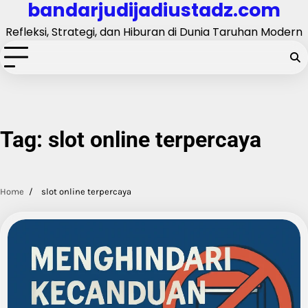
bandarjudijadiustadz.com
Skip
to
Refleksi, Strategi, dan Hiburan di Dunia Taruhan Modern
content
Tag:
slot online terpercaya
Home
slot online terpercaya