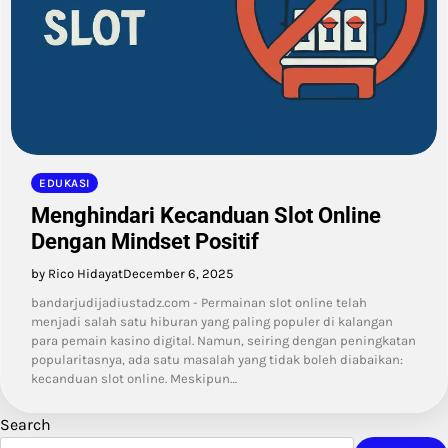
EDUKASI
Menghindari Kecanduan Slot Online
Dengan Mindset Positif
by Rico Hidayat
December 6, 2025
bandarjudijadiustadz.com - Permainan slot online telah
menjadi salah satu hiburan yang paling populer di kalangan
para pemain kasino digital. Namun, seiring dengan peningkatan
popularitasnya, ada satu masalah yang tidak boleh diabaikan:
kecanduan slot online. Meskipun…
Search