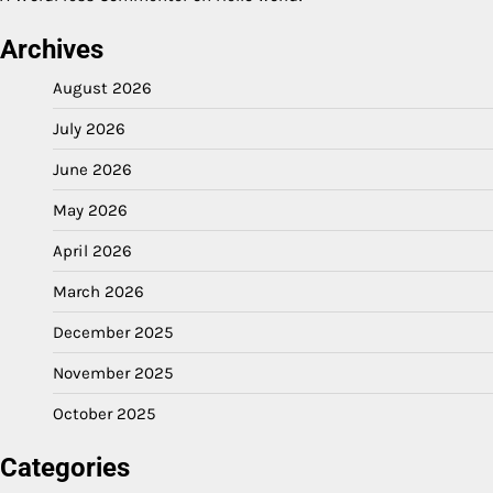
Archives
August 2026
July 2026
June 2026
May 2026
April 2026
March 2026
December 2025
November 2025
October 2025
Categories