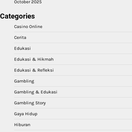
October 2025
Categories
Casino Online
Cerita
Edukasi
Edukasi & Hikmah
Edukasi & Refleksi
Gambling
Gambling & Edukasi
Gambling Story
Gaya Hidup
Hiburan