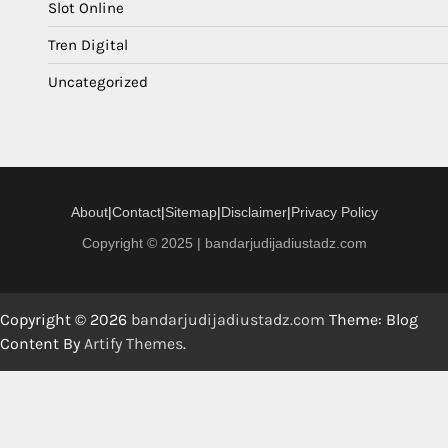
Slot Online
Tren Digital
Uncategorized
About
|
Contact
|
Sitemap
|
Disclaimer
|
Privacy Policy
Copyright © 2025 | bandarjudijadiustadz.com
Copyright © 2026
bandarjudijadiustadz.com
Theme: Blog
Content By
Artify Themes
.