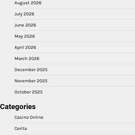
August 2026
July 2026
June 2026
May 2026
April 2026
March 2026
December 2025
November 2025
October 2025
Categories
Casino Online
Cerita