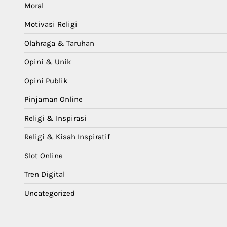
Moral
Motivasi Religi
Olahraga & Taruhan
Opini & Unik
Opini Publik
Pinjaman Online
Religi & Inspirasi
Religi & Kisah Inspiratif
Slot Online
Tren Digital
Uncategorized