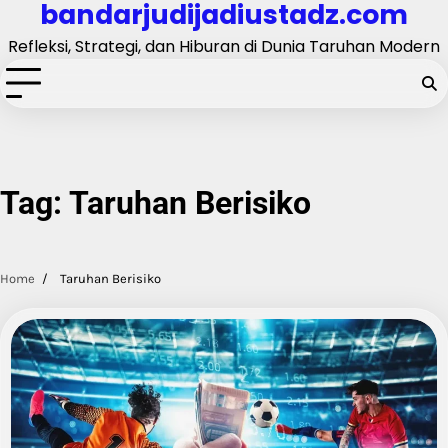
bandarjudijadiustadz.com
Skip
to
Refleksi, Strategi, dan Hiburan di Dunia Taruhan Modern
content
Tag:
Taruhan Berisiko
Home
Taruhan Berisiko