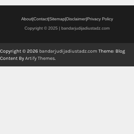
About
|
Contact
|
Sitemap
|
Disclaimer
|
Privacy Policy
Copyright © 2025 | bandarjudijadiustadz.com
Copyright © 2026
bandarjudijadiustadz.com
Theme: Blog
Content By
Artify Themes
.