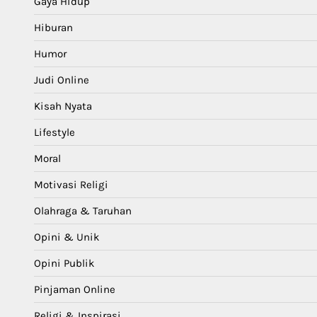
Gaya Hidup
Hiburan
Humor
Judi Online
Kisah Nyata
Lifestyle
Moral
Motivasi Religi
Olahraga & Taruhan
Opini & Unik
Opini Publik
Pinjaman Online
Religi & Inspirasi