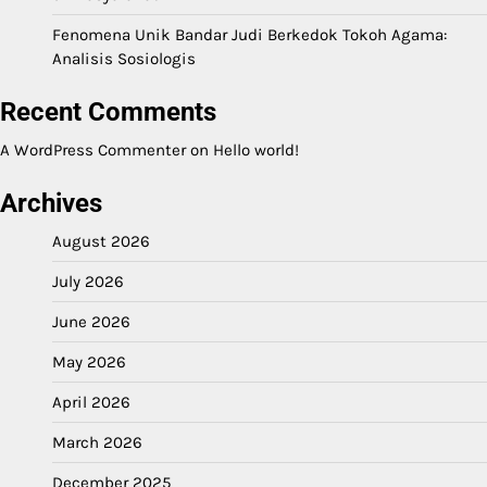
Fenomena Unik Bandar Judi Berkedok Tokoh Agama:
Analisis Sosiologis
Recent Comments
A WordPress Commenter
on
Hello world!
Archives
August 2026
July 2026
June 2026
May 2026
April 2026
March 2026
December 2025