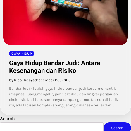
GAYA HIDUP
Gaya Hidup Bandar Judi: Antara
Kesenangan dan Risiko
by Rico Hidayat
December 20, 2025
Bandar Judi - Istilah gaya hidup bandar judi kerap memantik
imajinasi: uang mengalir, jam fleksibel, dan lingkar pergaulan
eksklusif. Dari luar, semuanya tampak glamor. Namun di balik
itu, ada lapisan kompleks yang jarang dibahas—mulai dari…
Search
Search