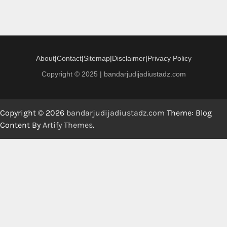
About
|
Contact
|
Sitemap
|
Disclaimer
|
Privacy Policy
Copyright © 2025 | bandarjudijadiustadz.com
Copyright © 2026
bandarjudijadiustadz.com
Theme: Blog
Content By
Artify Themes
.