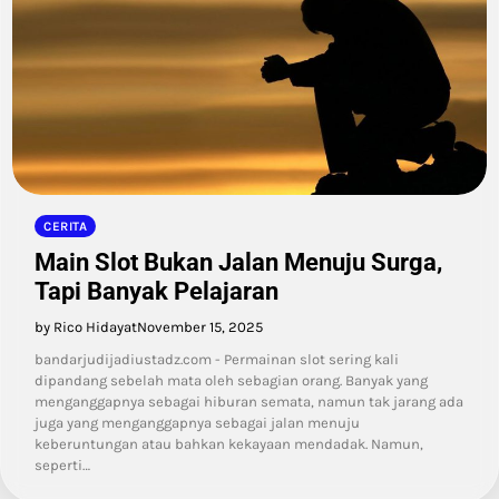
CERITA
Main Slot Bukan Jalan Menuju Surga,
Tapi Banyak Pelajaran
by Rico Hidayat
November 15, 2025
bandarjudijadiustadz.com - Permainan slot sering kali
dipandang sebelah mata oleh sebagian orang. Banyak yang
menganggapnya sebagai hiburan semata, namun tak jarang ada
juga yang menganggapnya sebagai jalan menuju
keberuntungan atau bahkan kekayaan mendadak. Namun,
seperti…