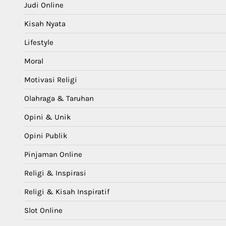
Judi Online
Kisah Nyata
Lifestyle
Moral
Motivasi Religi
Olahraga & Taruhan
Opini & Unik
Opini Publik
Pinjaman Online
Religi & Inspirasi
Religi & Kisah Inspiratif
Slot Online