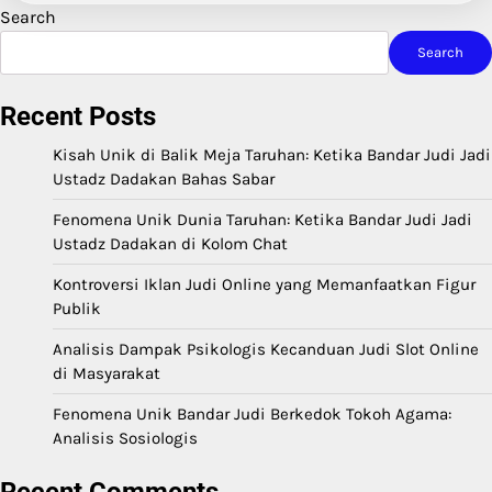
Search
Search
Recent Posts
Kisah Unik di Balik Meja Taruhan: Ketika Bandar Judi Jadi
Ustadz Dadakan Bahas Sabar
Fenomena Unik Dunia Taruhan: Ketika Bandar Judi Jadi
Ustadz Dadakan di Kolom Chat
Kontroversi Iklan Judi Online yang Memanfaatkan Figur
Publik
Analisis Dampak Psikologis Kecanduan Judi Slot Online
di Masyarakat
Fenomena Unik Bandar Judi Berkedok Tokoh Agama:
Analisis Sosiologis
Recent Comments