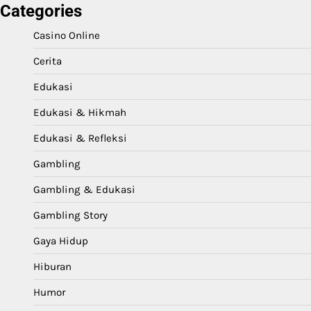
Categories
Casino Online
Cerita
Edukasi
Edukasi & Hikmah
Edukasi & Refleksi
Gambling
Gambling & Edukasi
Gambling Story
Gaya Hidup
Hiburan
Humor