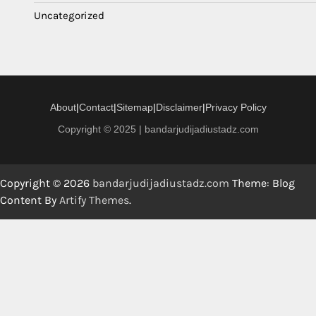
Uncategorized
About
|
Contact
|
Sitemap
|
Disclaimer
|
Privacy Policy
Copyright © 2025 | bandarjudijadiustadz.com
Copyright © 2026
bandarjudijadiustadz.com
Theme: Blog
Content By
Artify Themes
.