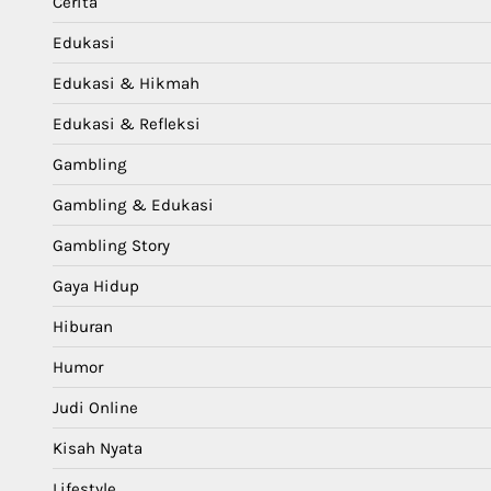
Cerita
Edukasi
Edukasi & Hikmah
Edukasi & Refleksi
Gambling
Gambling & Edukasi
Gambling Story
Gaya Hidup
Hiburan
Humor
Judi Online
Kisah Nyata
Lifestyle