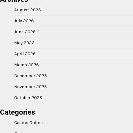
August 2026
July 2026
June 2026
May 2026
April 2026
March 2026
December 2025
November 2025
October 2025
Categories
Casino Online