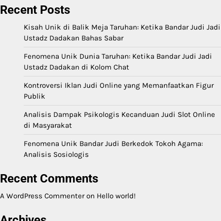
Recent Posts
Kisah Unik di Balik Meja Taruhan: Ketika Bandar Judi Jadi
Ustadz Dadakan Bahas Sabar
Fenomena Unik Dunia Taruhan: Ketika Bandar Judi Jadi
Ustadz Dadakan di Kolom Chat
Kontroversi Iklan Judi Online yang Memanfaatkan Figur
Publik
Analisis Dampak Psikologis Kecanduan Judi Slot Online
di Masyarakat
Fenomena Unik Bandar Judi Berkedok Tokoh Agama:
Analisis Sosiologis
Recent Comments
A WordPress Commenter
on
Hello world!
Archives