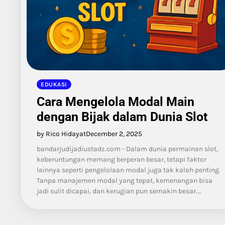
EDUKASI
Cara Mengelola Modal Main
dengan Bijak dalam Dunia Slot
by Rico Hidayat
December 2, 2025
bandarjudijadiustadz.com - Dalam dunia permainan slot,
keberuntungan memang berperan besar, tetapi faktor
lainnya seperti pengelolaan modal juga tak kalah penting.
Tanpa manajemen modal yang tepat, kemenangan bisa
jadi sulit dicapai, dan kerugian pun semakin besar.…