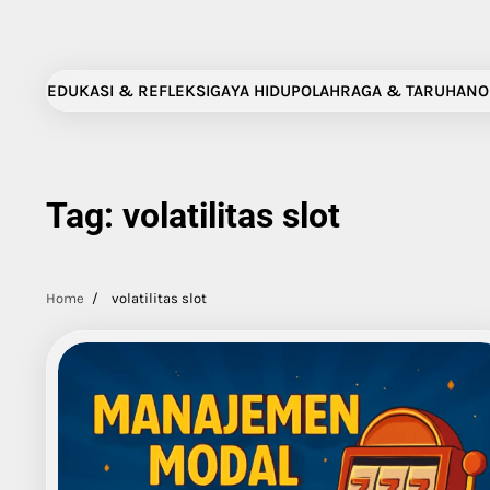
Skip
to
content
EDUKASI & REFLEKSI
GAYA HIDUP
OLAHRAGA & TARUHAN
O
Tag:
volatilitas slot
Home
volatilitas slot