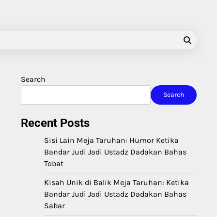
Search
Search
Recent Posts
Sisi Lain Meja Taruhan: Humor Ketika
Bandar Judi Jadi Ustadz Dadakan Bahas
Tobat
Kisah Unik di Balik Meja Taruhan: Ketika
Bandar Judi Jadi Ustadz Dadakan Bahas
Sabar