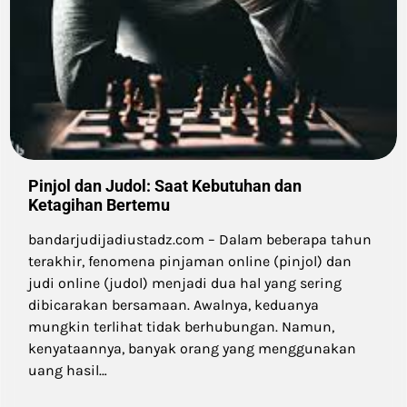
Pinjol dan Judol: Saat Kebutuhan dan
Ketagihan Bertemu
bandarjudijadiustadz.com – Dalam beberapa tahun
terakhir, fenomena pinjaman online (pinjol) dan
judi online (judol) menjadi dua hal yang sering
dibicarakan bersamaan. Awalnya, keduanya
mungkin terlihat tidak berhubungan. Namun,
kenyataannya, banyak orang yang menggunakan
uang hasil…