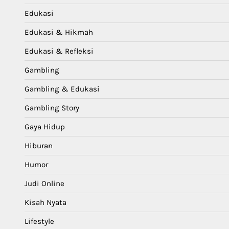
Edukasi
Edukasi & Hikmah
Edukasi & Refleksi
Gambling
Gambling & Edukasi
Gambling Story
Gaya Hidup
Hiburan
Humor
Judi Online
Kisah Nyata
Lifestyle