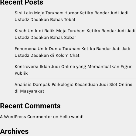
Recent Posts
Sisi Lain Meja Taruhan: Humor Ketika Bandar Judi Jadi
Ustadz Dadakan Bahas Tobat
Kisah Unik di Balik Meja Taruhan: Ketika Bandar Judi Jadi
Ustadz Dadakan Bahas Sabar
Fenomena Unik Dunia Taruhan: Ketika Bandar Judi Jadi
Ustadz Dadakan di Kolom Chat
Kontroversi Iklan Judi Online yang Memanfaatkan Figur
Publik
Analisis Dampak Psikologis Kecanduan Judi Slot Online
di Masyarakat
Recent Comments
A WordPress Commenter
on
Hello world!
Archives