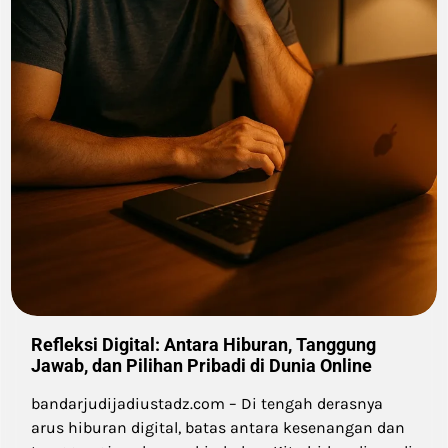
Refleksi Digital: Antara Hiburan, Tanggung
Jawab, dan Pilihan Pribadi di Dunia Online
bandarjudijadiustadz.com – Di tengah derasnya
arus hiburan digital, batas antara kesenangan dan