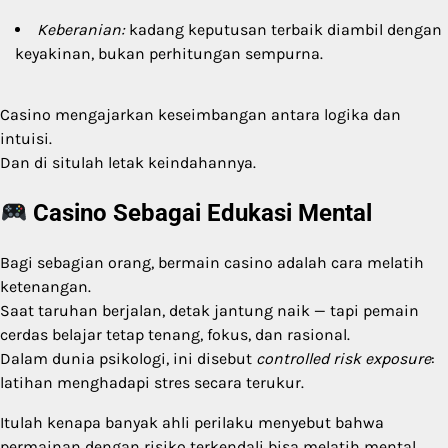
Keberanian:
kadang keputusan terbaik diambil dengan
keyakinan, bukan perhitungan sempurna.
Casino mengajarkan keseimbangan antara logika dan
intuisi.
Dan di situlah letak keindahannya.
Casino Sebagai Edukasi Mental
Bagi sebagian orang, bermain casino adalah cara melatih
ketenangan.
Saat taruhan berjalan, detak jantung naik — tapi pemain
cerdas belajar tetap tenang, fokus, dan rasional.
Dalam dunia psikologi, ini disebut
controlled risk exposure
:
latihan menghadapi stres secara terukur.
Itulah kenapa banyak ahli perilaku menyebut bahwa
permainan dengan risiko terkendali bisa melatih mental