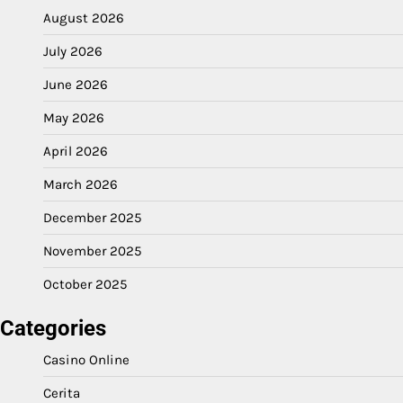
August 2026
July 2026
June 2026
May 2026
April 2026
March 2026
December 2025
November 2025
October 2025
Categories
Casino Online
Cerita