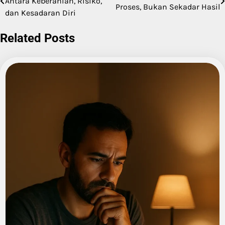
Antara Keberanian, Risiko,
Proses, Bukan Sekadar Hasil
navigation
dan Kesadaran Diri
Related Posts