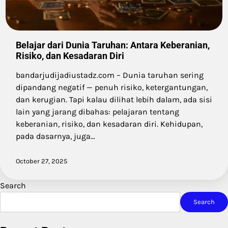
Belajar dari Dunia Taruhan: Antara Keberanian,
Risiko, dan Kesadaran Diri
bandarjudijadiustadz.com – Dunia taruhan sering
dipandang negatif — penuh risiko, ketergantungan,
dan kerugian. Tapi kalau dilihat lebih dalam, ada sisi
lain yang jarang dibahas: pelajaran tentang
keberanian, risiko, dan kesadaran diri. Kehidupan,
pada dasarnya, juga…
October 27, 2025
Search
Search