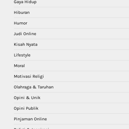
Gaya Hidup
Hiburan
Humor
Judi Online
Kisah Nyata
Lifestyle
Moral
Motivasi Religi
Olahraga & Taruhan
Opini & Unik
Opini Publik
Pinjaman Online