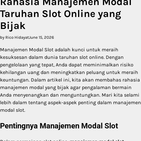
Rahasia Manajemen Modal
Taruhan Slot Online yang
Bijak
by Rico Hidayat
June 15, 2026
Manajemen Modal Slot adalah kunci untuk meraih
kesuksesan dalam dunia taruhan slot online. Dengan
pengelolaan yang tepat, Anda dapat meminimalkan risiko
kehilangan uang dan meningkatkan peluang untuk meraih
keuntungan. Dalam artikel ini, kita akan membahas rahasia
manajemen modal yang bijak agar pengalaman bermain
Anda menyenangkan dan menguntungkan. Mari kita selami
lebih dalam tentang aspek-aspek penting dalam manajemen
modal slot.
Pentingnya Manajemen Modal Slot