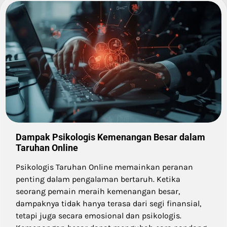
Dampak Psikologis Kemenangan Besar dalam
Taruhan Online
Psikologis Taruhan Online memainkan peranan
penting dalam pengalaman bertaruh. Ketika
seorang pemain meraih kemenangan besar,
dampaknya tidak hanya terasa dari segi finansial,
tetapi juga secara emosional dan psikologis.