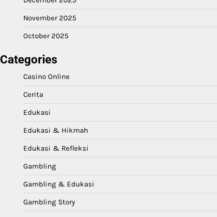
November 2025
October 2025
Categories
Casino Online
Cerita
Edukasi
Edukasi & Hikmah
Edukasi & Refleksi
Gambling
Gambling & Edukasi
Gambling Story