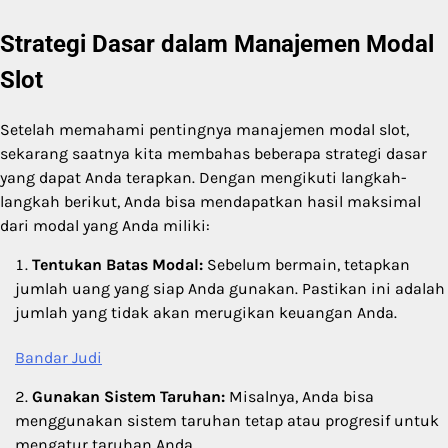
Strategi Dasar dalam Manajemen Modal
Slot
Setelah memahami pentingnya manajemen modal slot,
sekarang saatnya kita membahas beberapa strategi dasar
yang dapat Anda terapkan. Dengan mengikuti langkah-
langkah berikut, Anda bisa mendapatkan hasil maksimal
dari modal yang Anda miliki:
Tentukan Batas Modal:
Sebelum bermain, tetapkan
jumlah uang yang siap Anda gunakan. Pastikan ini adalah
jumlah yang tidak akan merugikan keuangan Anda.
Bandar Judi
Gunakan Sistem Taruhan:
Misalnya, Anda bisa
menggunakan sistem taruhan tetap atau progresif untuk
mengatur taruhan Anda.