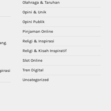
Olahraga & Taruhan
Opini & Unik
Opini Publik
Pinjaman Online
Religi & Inspirasi
ang.
Religi & Kisah Inspiratif
Slot Online
Tren Digital
pirasi
Uncategorized