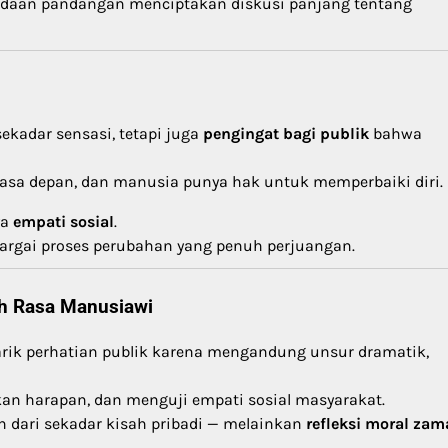
rbedaan pandangan menciptakan diskusi panjang tentang
kadar sensasi, tetapi juga
pengingat bagi publik
bahwa
sa depan, dan manusia punya hak untuk memperbaiki diri.
ya
empati sosial
.
argai proses perubahan yang penuh perjuangan.
h Rasa Manusiawi
ik perhatian publik karena mengandung unsur dramatik,
an harapan, dan menguji empati sosial masyarakat.
h dari sekadar kisah pribadi — melainkan
refleksi moral za