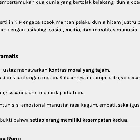
empertemukan dua dunia yang bertolak belakang: dunia dos
erti ini? Mengapa sosok mantan pelaku dunia hitam justru b
itan dengan
psikologi sosial, media, dan moralitas manusia
ramatis
adi ustaz menawarkan
kontras moral yang tajam
.
o dan keuntungan instan. Setelahnya, ia tampil sebagai soso
ng secara alami menarik perhatian.
tuh sisi emosional manusia: rasa kagum, empati, sekaligus
 bukti bahwa
setiap orang memiliki kesempatan kedua
.
asa Ragu