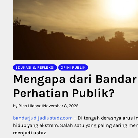
EDUKASI & REFLEKSI
OPINI PUBLIK
Mengapa dari Bandar 
Perhatian Publik?
by Rico Hidayat
November 8, 2025
bandarjudijadiustadz.com
– Di tengah derasnya arus i
hidup yang ekstrem. Salah satu yang paling sering men
menjadi ustaz
.