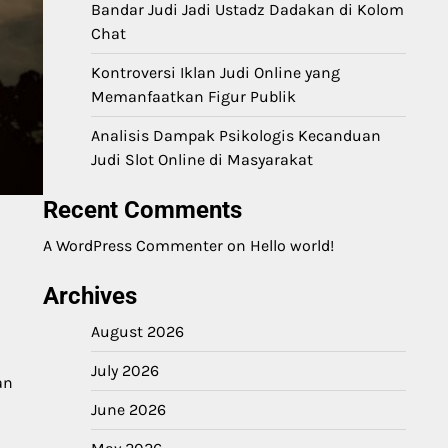
Bandar Judi Jadi Ustadz Dadakan di Kolom
Chat
Kontroversi Iklan Judi Online yang
Memanfaatkan Figur Publik
Analisis Dampak Psikologis Kecanduan
Judi Slot Online di Masyarakat
Recent Comments
A WordPress Commenter
on
Hello world!
Archives
August 2026
July 2026
an
June 2026