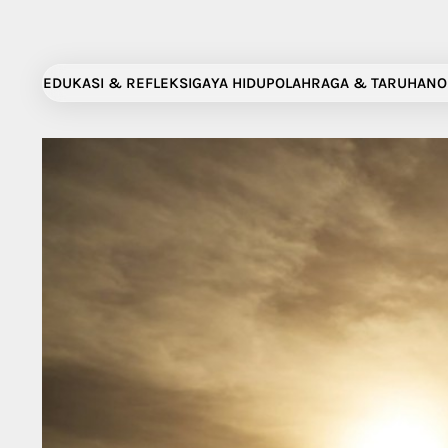
Skip
to
content
EDUKASI & REFLEKSI
GAYA HIDUP
OLAHRAGA & TARUHAN
O