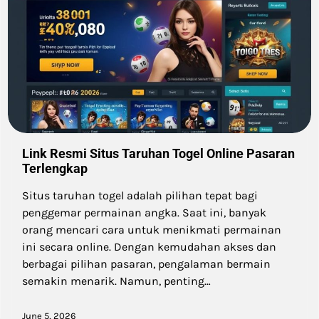
Link Resmi Situs Taruhan Togel Online Pasaran
Terlengkap
Situs taruhan togel adalah pilihan tepat bagi
penggemar permainan angka. Saat ini, banyak
orang mencari cara untuk menikmati permainan
ini secara online. Dengan kemudahan akses dan
berbagai pilihan pasaran, pengalaman bermain
semakin menarik. Namun, penting…
June 5, 2026