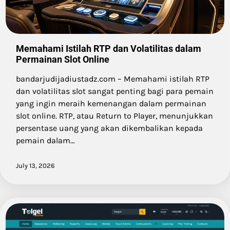
Memahami Istilah RTP dan Volatilitas dalam
Permainan Slot Online
bandarjudijadiustadz.com – Memahami istilah RTP
dan volatilitas slot sangat penting bagi para pemain
yang ingin meraih kemenangan dalam permainan
slot online. RTP, atau Return to Player, menunjukkan
persentase uang yang akan dikembalikan kepada
pemain dalam…
July 13, 2026