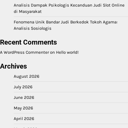
Analisis Dampak Psikologis Kecanduan Judi Slot Online
di Masyarakat
Fenomena Unik Bandar Judi Berkedok Tokoh Agama:
Analisis Sosiologis
Recent Comments
A WordPress Commenter
on
Hello world!
Archives
August 2026
July 2026
June 2026
May 2026
April 2026