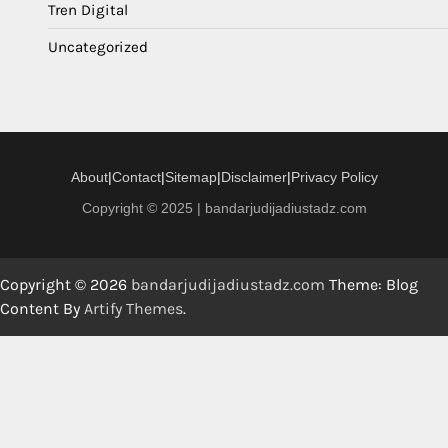
Tren Digital
Uncategorized
About
|
Contact
|
Sitemap
|
Disclaimer
|
Privacy Policy
Copyright © 2025 | bandarjudijadiustadz.com
Copyright © 2026
bandarjudijadiustadz.com
Theme: Blog
Content By
Artify Themes
.