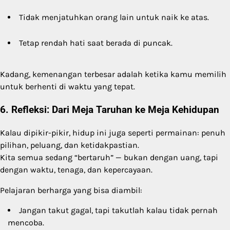
Tidak menjatuhkan orang lain untuk naik ke atas.
Tetap rendah hati saat berada di puncak.
Kadang, kemenangan terbesar adalah ketika kamu memilih
untuk berhenti di waktu yang tepat.
6. Refleksi: Dari Meja Taruhan ke Meja Kehidupan
Kalau dipikir-pikir, hidup ini juga seperti permainan: penuh
pilihan, peluang, dan ketidakpastian.
Kita semua sedang “bertaruh” — bukan dengan uang, tapi
dengan waktu, tenaga, dan kepercayaan.
Pelajaran berharga yang bisa diambil:
Jangan takut gagal, tapi takutlah kalau tidak pernah
mencoba.