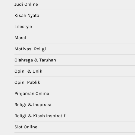
Judi Online
Kisah Nyata
Lifestyle
Moral
Motivasi Religi
Olahraga & Taruhan
Opini & Unik
Opini Publik
Pinjaman Online
Religi & Inspirasi
Religi & Kisah Inspiratif
Slot Online